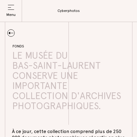
Cyberphotos
Menu
Fermer
FONDS
LE
MUSÉE
DU
BAS-SAINT-LAURENT
CONSERVE
UNE
IMPORTANTE
COLLECTION
D'ARCHIVES
PHOTOGRAPHIQUES.
À ce jour, cette collection comprend plus de 250